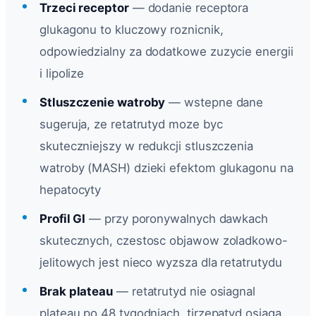
Trzeci receptor
— dodanie receptora
glukagonu to kluczowy roznicnik,
odpowiedzialny za dodatkowe zuzycie energii
i lipolize
Stluszczenie watroby
— wstepne dane
sugeruja, ze retatrutyd moze byc
skuteczniejszy w redukcji stluszczenia
watroby (MASH) dzieki efektom glukagonu na
hepatocyty
Profil GI
— przy poronywalnych dawkach
skutecznych, czestosc objawow zoladkowo-
jelitowych jest nieco wyzsza dla retatrutydu
Brak plateau
— retatrutyd nie osiagnal
plateau po 48 tygodniach, tirzepatyd osiaga