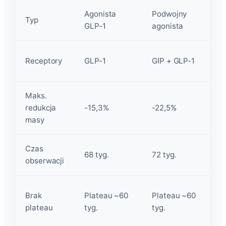
Agonista
Podwojny
P
Typ
GLP-1
agonista
a
G
Receptory
GLP-1
GIP + GLP-1
+
Maks.
redukcja
-15,3%
-22,5%
-
masy
Czas
68 tyg.
72 tyg.
4
obserwacji
B
Brak
Plateau ~60
Plateau ~60
p
plateau
tyg.
tyg.
4