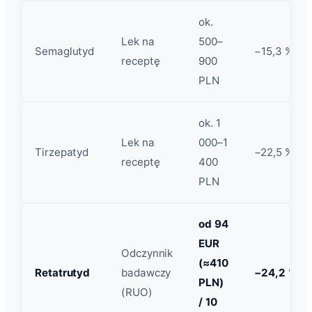
ok.
Lek na
500–
Semaglutyd
−15,3 %
receptę
900
PLN
ok. 1
Lek na
000–1
Tirzepatyd
−22,5 %
receptę
400
PLN
od 94
EUR
Odczynnik
(≈410
Retatrutyd
badawczy
−24,2 %
PLN)
(RUO)
/ 10