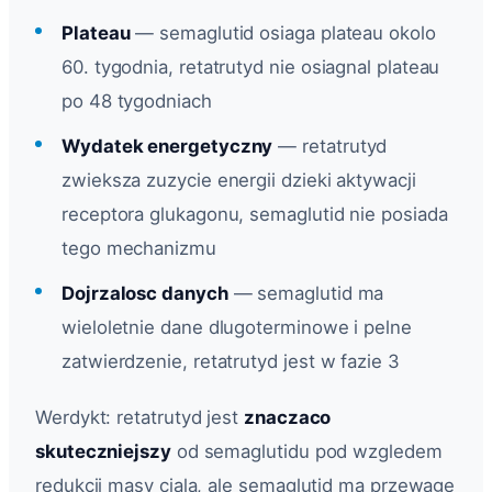
Plateau
— semaglutid osiaga plateau okolo
60. tygodnia, retatrutyd nie osiagnal plateau
po 48 tygodniach
Wydatek energetyczny
— retatrutyd
zwieksza zuzycie energii dzieki aktywacji
receptora glukagonu, semaglutid nie posiada
tego mechanizmu
Dojrzalosc danych
— semaglutid ma
wieloletnie dane dlugoterminowe i pelne
zatwierdzenie, retatrutyd jest w fazie 3
Werdykt: retatrutyd jest
znaczaco
skuteczniejszy
od semaglutidu pod wzgledem
redukcji masy ciala, ale semaglutid ma przewage