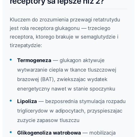
receptory sa lepsze niz 2?
Kluczem do zrozumienia przewagi retatrutydu
jest rola receptora glukagonu — trzeciego
receptora, ktorego brakuje w semaglutydzie i
tirzepatydzie:
Termogeneza
— glukagon aktywuje
wytwarzanie ciepla w tkance tluszczowej
brazowej (BAT), zwiekszajac wydatek
energetyczny nawet w stanie spoczynku
Lipoliza
— bezposrednia stymulacja rozpadu
triglicerydow w adipocytach, przyspieszajac
zuzycie zapasow tluszczu
Glikogenoliza watrobowa
— mobilizacja