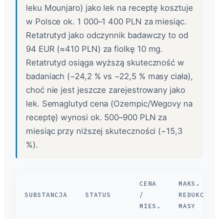
leku Mounjaro) jako lek na receptę kosztuje
w Polsce ok. 1 000–1 400 PLN za miesiąc.
Retatrutyd jako odczynnik badawczy to od
94 EUR (≈410 PLN) za fiolkę 10 mg.
Retatrutyd osiąga wyższą skuteczność w
badaniach (−24,2 % vs −22,5 % masy ciała),
choć nie jest jeszcze zarejestrowany jako
lek. Semaglutyd cena (Ozempic/Wegovy na
receptę) wynosi ok. 500–900 PLN za
miesiąc przy niższej skuteczności (−15,3
%).
CENA
MAKS.
SUBSTANCJA
STATUS
/
REDUKCJA
MIES.
MASY