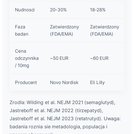
Nudnosci
20-30%
18-28%
1
Faza
Zatwierdzony
Zatwierdzony
F
badan
(FDA/EMA)
(FDA/EMA)
(
Cena
odczynnika
~50 EUR
~60 EUR
9
/ 10mg
Producent
Novo Nordisk
Eli Lilly
El
Zrodla: Wilding et al. NEJM 2021 (semaglutyd),
Jastreboff et al. NEJM 2022 (tirzepatyd),
Jastreboff et al. NEJM 2023 (retatrutyd). Uwaga:
badania roznia sie metadologia, populacja i