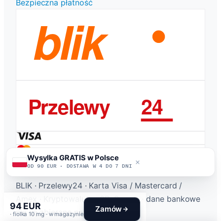
Bezpieczna płatność
Wysylka GRATIS w Polsce
OD 90 EUR · DOSTAWA W 4 DO 7 DNI
BLIK · Przelewy24 · Karta Visa / Mastercard /
Amex · Kryptowaluty · 3D-Secure · dane bankowe
94 EUR
Zamów
nie są zbierane na tej stronie
· fiolka 10 mg · w magazynie