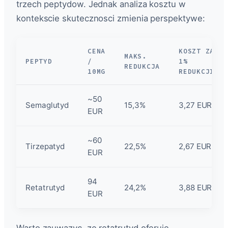
trzech peptydow. Jednak analiza kosztu w
kontekscie skutecznosci zmienia perspektywe:
CENA
KOSZT ZA
MAKS.
PEPTYD
/
1%
REDUKCJA
10MG
REDUKCJI
~50
Semaglutyd
15,3%
3,27 EUR
EUR
~60
Tirzepatyd
22,5%
2,67 EUR
EUR
94
Retatrutyd
24,2%
3,88 EUR
EUR