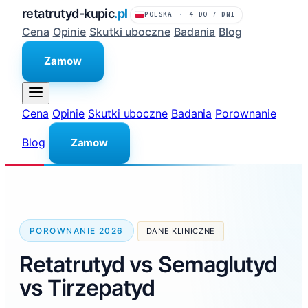
retatrutyd-kupic
.pl
POLSKA
·
4 DO 7 DNI
Cena
Opinie
Skutki uboczne
Badania
Blog
Zamow
Cena
Opinie
Skutki uboczne
Badania
Porownanie
Blog
Zamow
POROWNANIE 2026
DANE KLINICZNE
Retatrutyd vs Semaglutyd
vs Tirzepatyd