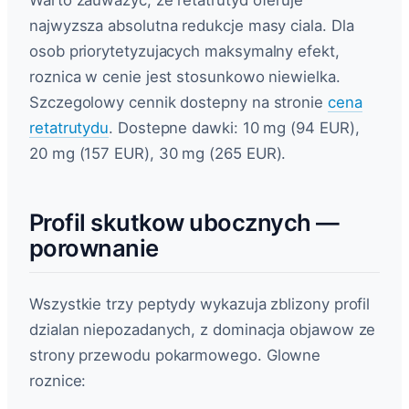
Warto zauwazyc, ze retatrutyd oferuje
najwyzsza absolutna redukcje masy ciala. Dla
osob priorytetyzujacych maksymalny efekt,
roznica w cenie jest stosunkowo niewielka.
Szczegolowy cennik dostepny na stronie
cena
retatrutydu
. Dostepne dawki: 10 mg (94 EUR),
20 mg (157 EUR), 30 mg (265 EUR).
Profil skutkow ubocznych —
porownanie
Wszystkie trzy peptydy wykazuja zblizony profil
dzialan niepozadanych, z dominacja objawow ze
strony przewodu pokarmowego. Glowne
roznice: