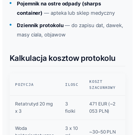
Pojemnik na ostre odpady (sharps
container)
— apteka lub sklep medyczny
Dziennik protokolu
— do zapisu dat, dawek,
masy ciala, objawow
Kalkulacja kosztow protokolu
KOSZT
POZYCJA
ILOSC
SZACUNKOWY
Retatrutyd 20 mg
3
471 EUR (~2
x 3
fiolki
053 PLN)
Woda
3 x 10
~30–50 PLN