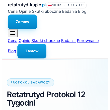
retatrutyd-kupic
.pl
POLSKA
·
4 DO 7 DNI
Cena
Opinie
Skutki uboczne
Badania
Blog
Zamow
Cena
Opinie
Skutki uboczne
Badania
Porownanie
Blog
Zamow
PROTOKOL BADAWCZY
Retatrutyd Protokol 12
Tygodni