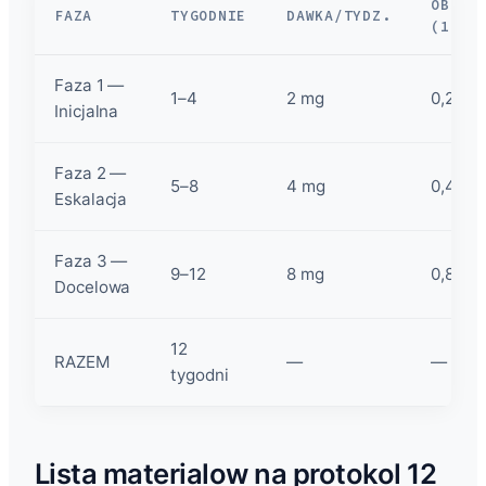
OBJET
FAZA
TYGODNIE
DAWKA/TYDZ.
(10MG
Faza 1 —
1–4
2 mg
0,20 m
Inicjalna
Faza 2 —
5–8
4 mg
0,40 m
Eskalacja
Faza 3 —
9–12
8 mg
0,80 m
Docelowa
12
RAZEM
—
—
tygodni
Lista materialow na protokol 12