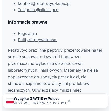
kontakt@retatrutyd-kupic.pl
Telegram @alicia_pep
Informacje prawne
Regulamin
Polityka prywatnosci
Retatrutyd oraz inne peptydy prezentowane na tej
stronie stanowia odczynniki badawcze
przeznaczone wylacznie do zastosowan
laboratoryjnych i naukowych. Materialy te nie sa
dopuszczone do spozycia przez ludzi, nie
stanowia suplementow diety ani produktow
leczniczych. Odwiedzajacy musza miec
ukonczone 18 lat. Wylacznie do celow
Wysylka GRATIS w Polsce
badawczych (research use only).
OD 90 EUR · DOSTAWA W 4 DO 7 DNI