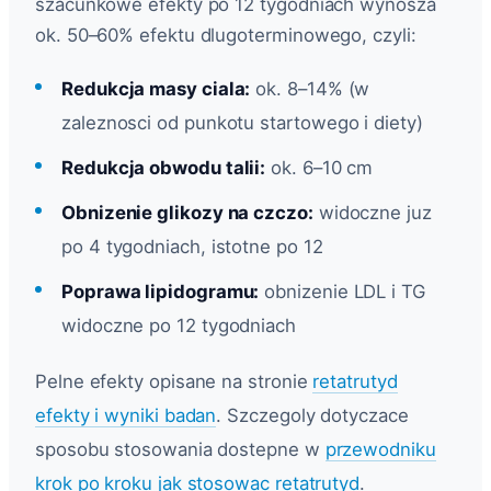
szacunkowe efekty po 12 tygodniach wynosza
ok. 50–60% efektu dlugoterminowego, czyli:
Redukcja masy ciala:
ok. 8–14% (w
zaleznosci od punkotu startowego i diety)
Redukcja obwodu talii:
ok. 6–10 cm
Obnizenie glikozy na czczo:
widoczne juz
po 4 tygodniach, istotne po 12
Poprawa lipidogramu:
obnizenie LDL i TG
widoczne po 12 tygodniach
Pelne efekty opisane na stronie
retatrutyd
efekty i wyniki badan
. Szczegoly dotyczace
sposobu stosowania dostepne w
przewodniku
krok po kroku jak stosowac retatrutyd
.