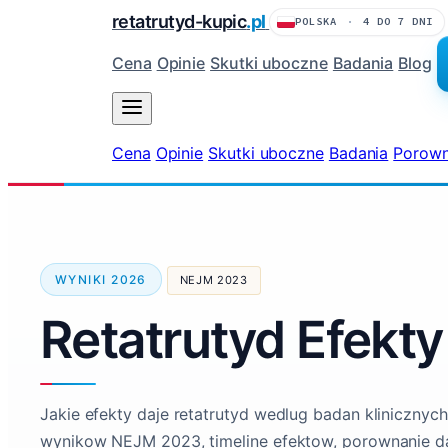
retatrutyd-kupic
.pl
POLSKA
·
4 DO 7 DNI
Cena
Opinie
Skutki uboczne
Badania
Blog
Cena
Opinie
Skutki uboczne
Badania
Porown
WYNIKI 2026
NEJM 2023
Retatrutyd Efekty
Jakie efekty daje retatrutyd wedlug badan klinicznych
wynikow NEJM 2023, timeline efektow, porownanie d