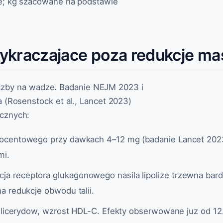
e; kg szacowane na podstawie
ykraczajace poza redukcje ma
liczby na wadze. Badanie NEJM 2023 i
 (Rosenstock et al., Lancet 2023)
cznych:
procentowego przy dawkach 4–12 mg (badanie Lancet 202
mi.
ja receptora glukagonowego nasila lipolize trzewna bardz
a redukcje obwodu talii.
glicerydow, wzrost HDL-C. Efekty obserwowane juz od 12.