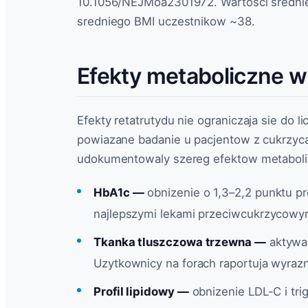
10.1056/NEJMoa2301972. Wartosci sredni
sredniego BMI uczestnikow ~38.
Efekty metaboliczne w
Efekty retatrutydu nie ograniczaja sie do 
powiazane badanie u pacjentow z cukrzyca
udokumentowaly szereg efektow metaboli
HbA1c —
obnizenie o 1,3–2,2 punktu 
najlepszymi lekami przeciwcukrzycowy
Tkanka tluszczowa trzewna —
aktywac
Uzytkownicy na forach raportuja wyrazn
Profil lipidowy —
obnizenie LDL-C i tri