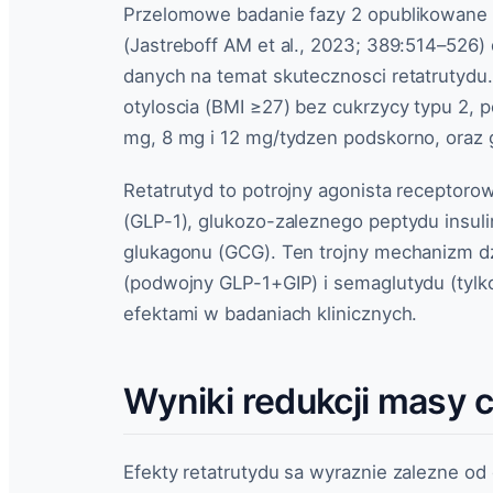
Przelomowe badanie fazy 2 opublikowan
(Jastreboff AM et al., 2023; 389:514–526
danych na temat skutecznosci retatrutydu
otyloscia (BMI ≥27) bez cukrzycy typu 2, 
mg, 8 mg i 12 mg/tydzen podskorno, oraz 
Retatrutyd to potrojny agonista recepto
(GLP-1), glukozo-zaleznego peptydu insul
glukagonu (GCG). Ten trojny mechanizm dz
(podwojny GLP-1+GIP) i semaglutydu (tyl
efektami w badaniach klinicznych.
Wyniki redukcji masy 
Efekty retatrutydu sa wyraznie zalezne od