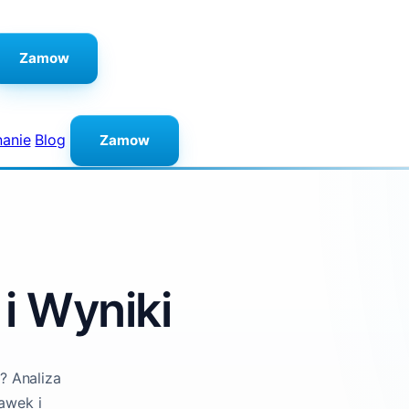
Zamow
anie
Blog
Zamow
 i Wyniki
? Analiza
awek i