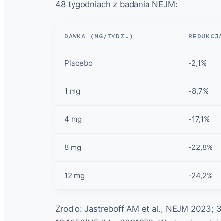
48 tygodniach z badania NEJM:
DAWKA (MG/TYDZ.)
REDUKCJ
Placebo
-2,1%
1 mg
-8,7%
4 mg
-17,1%
8 mg
-22,8%
12 mg
-24,2%
Zrodlo: Jastreboff AM et al., NEJM 2023; 