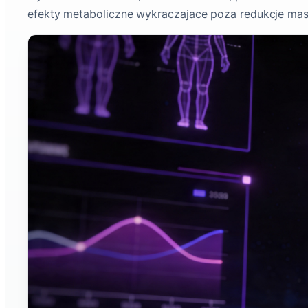
efekty metaboliczne wykraczajace poza redukcje masy