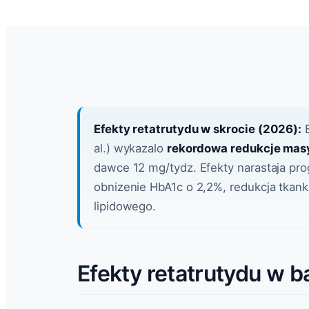
Efekty retatrutydu w skrocie (2026):
B
al.) wykazalo
rekordowa redukcje masy
dawce 12 mg/tydz. Efekty narastaja pr
obnizenie HbA1c o 2,2%, redukcja tkank
lipidowego.
Efekty retatrutydu w