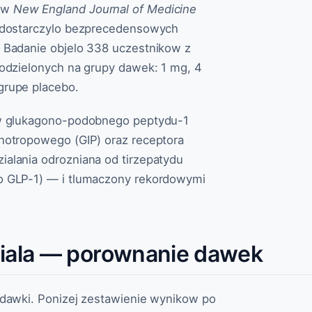
e w
New England Journal of Medicine
) dostarczylo bezprecedensowych
. Badanie objelo 338 uczestnikow z
podzielonych na grupy dawek: 1 mg, 4
grupe placebo.
row glukagono-podobnego peptydu-1
inotropowego (GIP) oraz receptora
ialania odrozniana od tirzepatydu
ko GLP-1) — i tlumaczony rekordowymi
ciala — porownanie dawek
 dawki. Ponizej zestawienie wynikow po