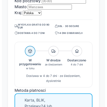
Kod pocztowy
Miasto
Kraj
WYSYLKA GRATIS OD 90
SSL · 3D SECURE
EUR
DOSTAWA 4 DO 7 DNI
14 DNI GWARANCJI
W
W drodze
Dostarczono
przygotowaniu
ze śledzeniem
4 do 7 dni
w toku
Dostawa w 4 do 7 dni · ze śledzeniem,
dyskretnie
Metoda platnosci
Karta, BLIK,
Przelewy24 lub