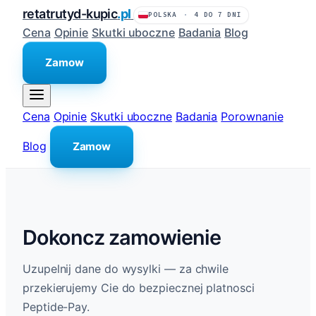
retatrutyd-kupic
.pl
POLSKA
·
4 DO 7 DNI
Cena
Opinie
Skutki uboczne
Badania
Blog
Zamow
Cena
Opinie
Skutki uboczne
Badania
Porownanie
Blog
Zamow
Dokoncz zamowienie
Uzupelnij dane do wysylki — za chwile
przekierujemy Cie do bezpiecznej platnosci
Peptide-Pay.