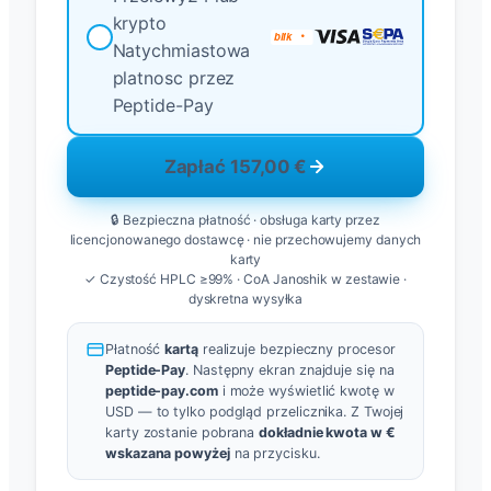
krypto
Natychmiastowa
platnosc przez
Peptide-Pay
Zapłać 157,00 €
🔒 Bezpieczna płatność · obsługa karty przez
licencjonowanego dostawcę · nie przechowujemy danych
karty
✓ Czystość HPLC ≥99% · CoA Janoshik w zestawie ·
dyskretna wysyłka
Płatność
kartą
realizuje bezpieczny procesor
Peptide-Pay
. Następny ekran znajduje się na
peptide‑pay.com
i może wyświetlić kwotę w
USD — to tylko podgląd przelicznika. Z Twojej
karty zostanie pobrana
dokładnie kwota w €
wskazana powyżej
na przycisku.