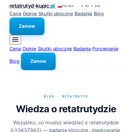
retatrutyd-kupic
.pl
POLSKA
·
4 DO 7 DNI
Cena
Opinie
Skutki uboczne
Badania
Blog
Zamow
Cena
Opinie
Skutki uboczne
Badania
Porownanie
Blog
Zamow
BLOG · RETATRUTYD
Wiedza o retatrutydzie
Wszystko, co musisz wiedzieć o retatrutydzie
(LY3437943) — badania kliniczne, dawkowanie,